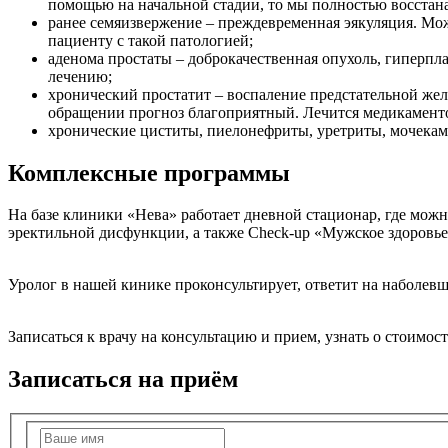
помощью на начальной стадии, то мы полностью восста
ранее семяизвержение – преждевременная эякуляция. Мо
пациенту с такой патологией;
аденома простаты – доброкачественная опухоль, гиперпла
лечению;
хронический простатит – воспаление предстательной же
обращении прогноз благоприятный. Лечится медикамент
хронические циститы, пиелонефриты, уретриты, мочекам
Комплексные программы
На базе клиники «Нева» работает дневной стационар, где мож
эректильной дисфункции, а также Check-up «Мужское здоровье»
Уролог в нашей кинике проконсультирует, ответит на наболев
Записаться к врачу на консультацию и прием, узнать о стоимо
Записаться на приём