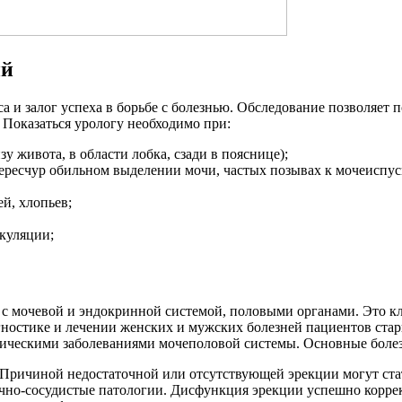
ий
са и залог успеха в борьбе с болезнью. Обследование позволяет
. Показаться урологу необходимо при:
у живота, в области лобка, сзади в пояснице);
чересчур обильном выделении мочи, частых позывах к мочеиспу
й, хлопьев;
куляции;
 с мочевой и эндокринной системой, половыми органами. Это кл
гностике и лечении женских и мужских болезней пациентов старш
ическими заболеваниями мочеполовой системы. Основные болезн
Причиной недостаточной или отсутствующей эрекции могут ста
ечно-сосудистые патологии. Дисфункция эрекции успешно коррек