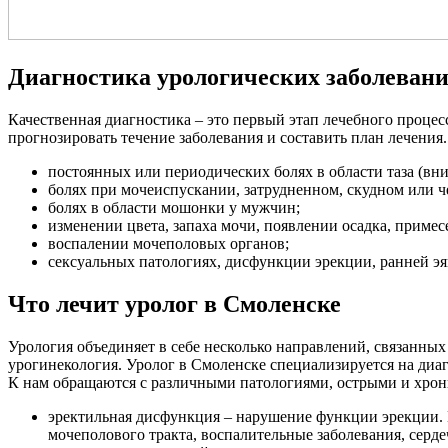
Диагностика урологических заболеван
Качественная диагностика – это первый этап лечебного процес
прогнозировать течение заболевания и составить план лечения
постоянных или периодических болях в области таза (вниз
болях при мочеиспускании, затрудненном, скудном или 
болях в области мошонки у мужчин;
изменении цвета, запаха мочи, появлении осадка, примесе
воспалении мочеполовых органов;
сексуальных патологиях, дисфункции эрекции, ранней эя
Что лечит уролог в Смоленске
Урология объединяет в себе несколько направлений, связанных
урогинекология. Уролог в Смоленске специализируется на диа
К нам обращаются с различными патологиями, острыми и хрон
эректильная дисфункция – нарушение функции эрекции. 
мочеполового тракта, воспалительные заболевания, серд