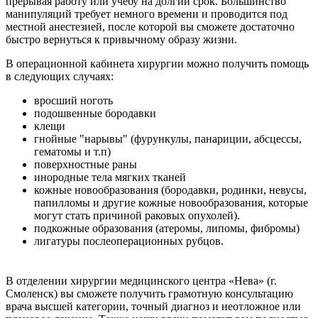
прерывая работу или учебу на долгий срок. Большинство
манипуляций требует немного времени и проводится под
местной анестезией, после которой вы сможете достаточно
быстро вернуться к привычному образу жизни.
В операционной кабинета хирургии можно получить помощь
в следующих случаях:
вросший ноготь
подошвенные бородавки
клещи
гнойные "нарывы" (фурункулы, панариции, абсцессы,
гематомы и т.п)
поверхностные раны
инородные тела мягких тканей
кожные новообразования (бородавки, родинки, невусы,
папилломы и другие кожные новообразования, которые
могут стать причиной раковых опухолей).
подкожные образования (атеромы, липомы, фибромы)
лигатуры послеоперационных рубцов.
В отделении хирургии медицинского центра «Нева» (г.
Смоленск) вы сможете получить грамотную консультацию
врача высшей категории, точный диагноз и неотложное или