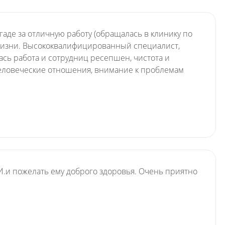
де за отличную работу (обращалась в клинику по
й жизни. Высококвалифицированный специалист,
ась работа и сотрудниц ресепшен, чистота и
маю
и человеческие отношения, внимание к проблемам
платных медицинских услуг
И.и пожелать ему доброго здоровья. Очень приятно