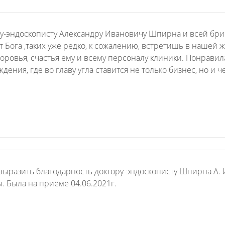
на обработку
в
на
обращение
персональных данных
нашей
сайте.
и,
Нажимая на кнопку,
клинике.
в
я даю согласие
-эндоскописту Александру Ивановичу Шпирна и всей брига
случае
на обработку
от Бога ,таких уже редко, к сожалению, встретишь в наше
Отправить
Хорошо
необходимости,
персональных данных
оровья, счастья ему и всему персоналу клиники. Понравил
Хорошо
свяжемся
Нажимая на кнопку, я прини
еждения, где во главу угла ставится не только бизнес, но 
с
договор-оферту на оказание 
Нажимая на кнопку,
вами.
я даю согласие
на обработку
Записаться
персональных данных
Хорошо
Отправить
 выразить благодарность доктору-эндоскописту Шпирна А. 
. Была на приёме 04.06.2021г.