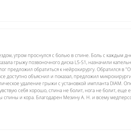
ездом, утром проснулся с болью в спине. Боль с каждым дн
показала грыжу позвоночного диска L5-S1, назначили капел
олог предложил обратиться к нейрохирургу. Обратился в "
се доступно объяснил и показал, предложил микрохирурги
опическое удаление грыжи с установкой импланта DIAM. О
увствую себя хорошо, спина не болит, нога не болит, еще
пины и кора. Благодарен Мезину А. Н. и всему медперсон