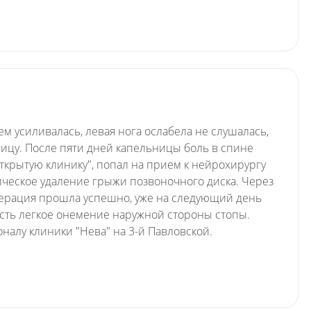
ем усиливалась, левая нога ослабела не слушалась,
ьницу. После пяти дней капельницы боль в спине
Открытую клинику", попал на прием к нейрохирургу
ческое удаление грыжи позвоночного диска. Через
перация прошла успешно, уже на следующий день
 есть легкое онемение наружной стороны стопы.
алу клиники "Нева" на 3-й Павловской.