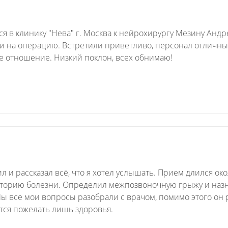
ся в клинику "Нева" г. Москва к нейрохирургу Мезину Анд
ли на операцию. Встретили приветливо, персонал отличны
е отношение. Низкий поклон, всех обнимаю!
и рассказал всё, что я хотел услышать. Прием длился око
историю болезни. Определил межпозвоночную грыжу и наз
Мы все мои вопросы разобрали с врачом, помимо этого он 
ется пожелать лишь здоровья.