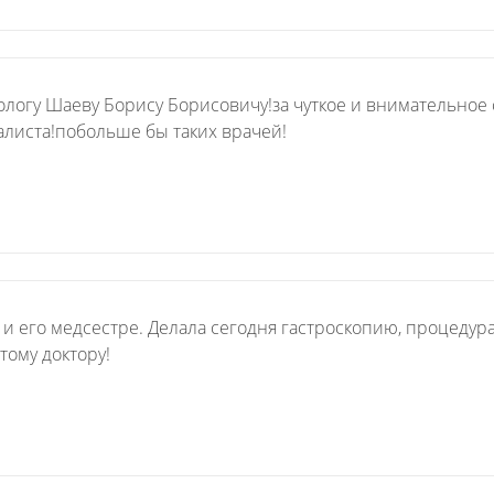
логу Шаеву Борису Борисовичу!за чуткое и внимательное 
алиста!побольше бы таких врачей!
 его медсестре. Делала сегодня гастроскопию, процедура
тому доктору!